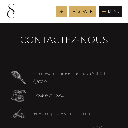
MENU
CONTACTEZ-NOUS
8 Boulevard Daniele Casanova 20000
Ajaccio
+33495211384
reception@hotelsancarlu.com
NOM